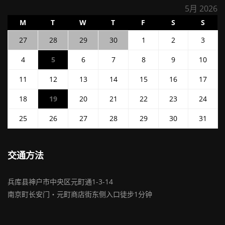
5月 2026
星
星
星
星
星
星
星
M
T
W
T
F
S
S
期
期
期
期
期
期
期
2026
2026
2026
2026
2026
2026
2026
27
28
29
30
1
2
3
一
二
三
四
五
六
日
年
年
年
年
年
年
年
2026
2026
2026
2026
2026
2026
2026
4
5
6
7
8
9
10
4
4
4
4
5
5
5
年
年
年
年
年
年
年
月
月
月
月
月
月
月
2026
2026
2026
2026
2026
2026
2026
11
12
13
14
15
16
17
5
5
5
5
5
5
5
27
28
29
30
1
2
3
年
年
年
年
年
年
年
月
月
月
月
月
月
月
日
日
日
日
日
日
日
2026
2026
2026
2026
2026
2026
2026
18
19
20
21
22
23
24
5
5
5
5
5
5
5
4
5
6
7
8
9
10
年
年
年
年
年
年
年
月
月
月
月
月
月
月
日
日
日
日
日
日
日
2026
2026
2026
2026
2026
2026
2026
25
26
27
28
29
30
31
5
5
5
5
5
5
5
11
12
13
14
15
16
17
年
年
年
年
年
年
年
月
月
月
月
月
月
月
日
日
日
日
日
日
日
5
5
5
5
5
5
5
18
19
20
21
22
23
24
月
月
月
月
月
月
月
日
日
日
日
日
日
日
交通方法
25
26
27
28
29
30
31
日
日
日
日
日
日
日
兵库县神户市中央区元町通1-3-14
南京町长安门・元町商店街东侧入口徒步1分钟