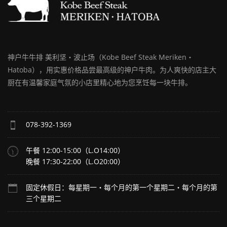
第
３
火
曜
日
神户牛牛排 美利坚・波止场（Kobe Beef Steak Meriken・
Closed
Hatoba），用实惠价格品尝最高级的神户牛肉。为人爽快的店主大
on
third
厨在有温馨家庭气氛的小店里精心地为您烹饪每一块牛排。
Tuesday
078-392-1369
午餐 12:00-15:00（L.O14:00）
晚餐 17:30-22:00（L.O20:00）
固定休假日：每星期一・每个月的第一个星期二・每个月的第
三个星期二