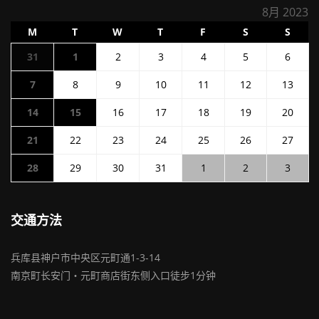
8月 2023
星
星
星
星
星
星
星
M
T
W
T
F
S
S
期
期
期
期
期
期
期
2023
2023
2023
2023
2023
2023
2023
31
1
2
3
4
5
6
一
二
三
四
五
六
日
年
年
年
年
年
年
年
2023
2023
2023
2023
2023
2023
2023
7
8
9
10
11
12
13
7
8
8
8
8
8
8
年
年
年
年
年
年
年
月
月
月
月
月
月
月
2023
2023
2023
2023
2023
2023
2023
14
15
16
17
18
19
20
8
8
8
8
8
8
8
31
1
2
3
4
5
6
年
年
年
年
年
年
年
月
月
月
月
月
月
月
日
日
日
日
日
日
日
2023
2023
2023
2023
2023
2023
2023
21
22
23
24
25
26
27
8
8
8
8
8
8
8
7
8
9
10
11
12
13
年
年
年
年
年
年
年
月
月
月
月
月
月
月
日
日
日
日
日
日
日
2023
2023
2023
2023
2023
2023
2023
28
29
30
31
1
2
3
8
8
8
8
8
8
8
14
15
16
17
18
19
20
年
年
年
年
年
年
年
月
月
月
月
月
月
月
日
日
日
日
日
日
日
8
8
8
8
9
9
9
21
22
23
24
25
26
27
月
月
月
月
月
月
月
日
日
日
日
日
日
日
交通方法
28
29
30
31
1
2
3
日
日
日
日
日
日
日
兵库县神户市中央区元町通1-3-14
南京町长安门・元町商店街东侧入口徒步1分钟