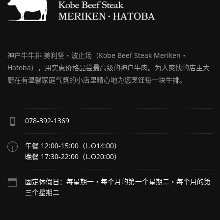
毎
週
月
曜
日
神户牛牛排 美利坚・波止场（Kobe Beef Steak Meriken・
Closed
Hatoba），用实惠价格品尝最高级的神户牛肉。为人爽快的店主大
on
Mondays
厨在有温馨家庭气氛的小店里精心地为您烹饪每一块牛排。
078-392-1369
午餐 12:00-15:00（L.O14:00）
晚餐 17:30-22:00（L.O20:00）
固定休假日：每星期一・每个月的第一个星期二・每个月的第
三个星期二