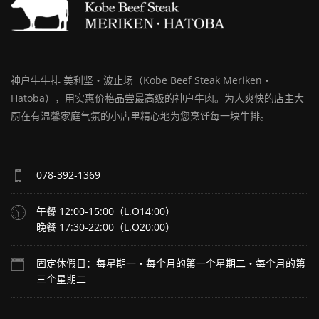
毎
週
月
曜
日
神户牛牛排 美利坚・波止场（Kobe Beef Steak Meriken・
Closed
Hatoba），用实惠价格品尝最高级的神户牛肉。为人爽快的店主大
on
Mondays
厨在有温馨家庭气氛的小店里精心地为您烹饪每一块牛排。
078-392-1369
午餐 12:00-15:00（L.O14:00）
晚餐 17:30-22:00（L.O20:00）
固定休假日：每星期一・每个月的第一个星期二・每个月的第
三个星期二