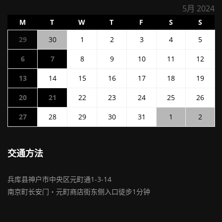
5月 2024
星
星
星
星
星
星
星
M
T
W
T
F
S
S
期
期
期
期
期
期
期
2024
2024
2024
2024
2024
2024
2024
29
30
1
2
3
4
5
一
二
三
四
五
六
日
年
年
年
年
年
年
年
2024
2024
2024
2024
2024
2024
2024
6
7
8
9
10
11
12
4
4
5
5
5
5
5
年
年
年
年
年
年
年
月
月
月
月
月
月
月
2024
2024
2024
2024
2024
2024
2024
13
14
15
16
17
18
19
5
5
5
5
5
5
5
29
30
1
2
3
4
5
年
年
年
年
年
年
年
月
月
月
月
月
月
月
日
日
日
日
日
日
日
2024
2024
2024
2024
2024
2024
2024
20
21
22
23
24
25
26
5
5
5
5
5
5
5
6
7
8
9
10
11
12
年
年
年
年
年
年
年
月
月
月
月
月
月
月
日
日
日
日
日
日
日
2024
2024
2024
2024
2024
2024
2024
27
28
29
30
31
1
2
5
5
5
5
5
5
5
13
14
15
16
17
18
19
年
年
年
年
年
年
年
月
月
月
月
月
月
月
日
日
日
日
日
日
日
5
5
5
5
5
6
6
20
21
22
23
24
25
26
月
月
月
月
月
月
月
日
日
日
日
日
日
日
交通方法
27
28
29
30
31
1
2
日
日
日
日
日
日
日
兵库县神户市中央区元町通1-3-14
南京町长安门・元町商店街东侧入口徒步1分钟